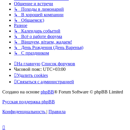
Общение и встречи
↳ Походы в лимонарий
↳ В хорошей компании
↳ Общаемся:)
Разное
↳ Календарь событий
↳ Всё о работе форума
↳ Віншуем, вітаем, жадаем!
↳ День Рождения (День Варенья)
↳ С праздником
На главную
Список форумов
Часовой пояс:
UTC+03:00
Удалить cookies
Связаться с администрацией
Создано на основе
phpBB
® Forum Software © phpBB Limited
Русская поддержка phpBB
Конфиденциальность
|
Правила