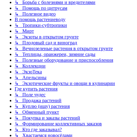
↳ Борьба с болезнями и вредителями
↳ Помощь по цитрусам
↳ Полезное видео
В помощь растениеводу
↳ Тропики-субтропики
↳ Мирт
↳ Экзоты в открытом грунте
↳ Плодовый сад и виноград
↳ Вечнозеленые растения в открытом грунте
↳ Теплицы, оранжереи, зимние сады
↳ Полезные оборудование и приспособления
↳ Коллекции
↳ ЭкзоТека
↳ Апельсины
↳ Экзотические фрукты и овощи в кулинарии
Где купить растения
↳ Поле чудес
↳ Продажа растений
↳ Куплю (ищу) растения
↳ Обменный пункт
↳ Покупка и заказы растений
↳ Формирование коллективных заказов
↳ Кто где заказывал?
↳ Хвастаемся новосёлами