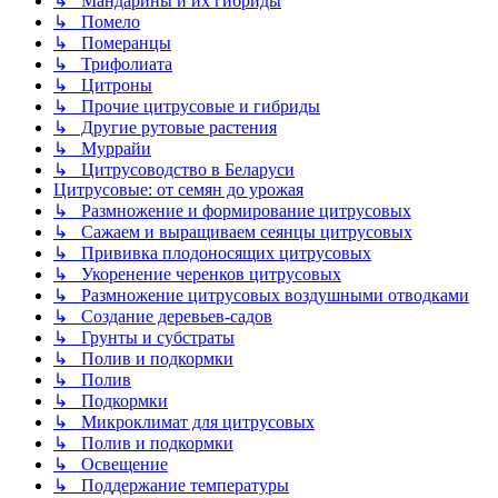
↳ Мандарины и их гибриды
↳ Помело
↳ Померанцы
↳ Трифолиата
↳ Цитроны
↳ Прочие цитрусовые и гибриды
↳ Другие рутовые растения
↳ Муррайи
↳ Цитрусоводство в Беларуси
Цитрусовые: от семян до урожая
↳ Размножение и формирование цитрусовых
↳ Сажаем и выращиваем сеянцы цитрусовых
↳ Прививка плодоносящих цитрусовых
↳ Укоренение черенков цитрусовых
↳ Размножение цитрусовых воздушными отводками
↳ Создание деревьев-садов
↳ Грунты и субстраты
↳ Полив и подкормки
↳ Полив
↳ Подкормки
↳ Микроклимат для цитрусовых
↳ Полив и подкормки
↳ Освещение
↳ Поддержание температуры