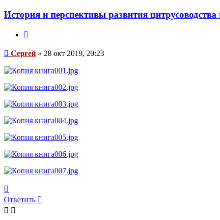
История и перспективы развития цитрусоводства 
Цитата
Сообщение
Сергей
»
28 окт 2019, 20:23
Вернуться
к
Ответить
началу