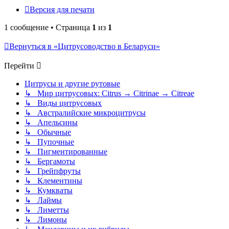
Версия для печати
1 сообщение • Страница
1
из
1
Вернуться в «Цитрусоводство в Беларуси»
Перейти
Цитрусы и другие рутовые
↳ Мир цитрусовых: Citrus → Citrinae → Citreae
↳ Виды цитрусовых
↳ Австралийские микроцитрусы
↳ Апельсины
↳ Обычные
↳ Пупочные
↳ Пигментированные
↳ Бергамоты
↳ Грейпфруты
↳ Клементины
↳ Кумкваты
↳ Лаймы
↳ Лиметты
↳ Лимоны