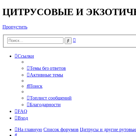
ЦИТРУСОВЫЕ И ЭКЗОТИЧ
Пропустить
Расширенный
Поиск
поиск
Ссылки
Темы без ответов
Активные темы
Поиск
Топлист сообщений
Благодарности
FAQ
Вход
На главную
Список форумов
Цитрусы и другие рутовы
Поиск