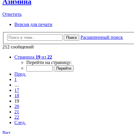
Азимина
Ответить
Версия для печати
Расширенный поиск
Поиск
212 сообщений
Страница
19
из
22
Перейти на страницу:
Пред.
1
…
17
18
19
20
21
22
След.
Вит