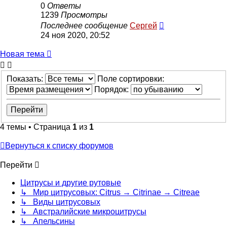
0
Ответы
1239
Просмотры
Последнее сообщение
Сергей
24 ноя 2020, 20:52
Новая тема
Показать:
Поле сортировки:
Порядок:
4 темы • Страница
1
из
1
Вернуться к списку форумов
Перейти
Цитрусы и другие рутовые
↳ Мир цитрусовых: Citrus → Citrinae → Citreae
↳ Виды цитрусовых
↳ Австралийские микроцитрусы
↳ Апельсины