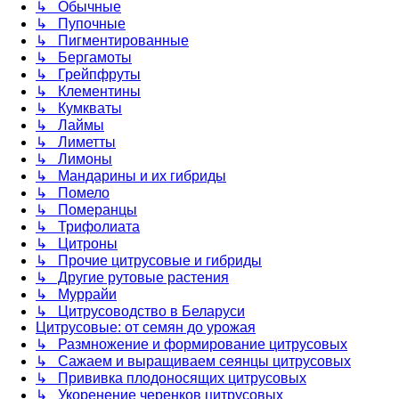
↳ Обычные
↳ Пупочные
↳ Пигментированные
↳ Бергамоты
↳ Грейпфруты
↳ Клементины
↳ Кумкваты
↳ Лаймы
↳ Лиметты
↳ Лимоны
↳ Мандарины и их гибриды
↳ Помело
↳ Померанцы
↳ Трифолиата
↳ Цитроны
↳ Прочие цитрусовые и гибриды
↳ Другие рутовые растения
↳ Муррайи
↳ Цитрусоводство в Беларуси
Цитрусовые: от семян до урожая
↳ Размножение и формирование цитрусовых
↳ Сажаем и выращиваем сеянцы цитрусовых
↳ Прививка плодоносящих цитрусовых
↳ Укоренение черенков цитрусовых