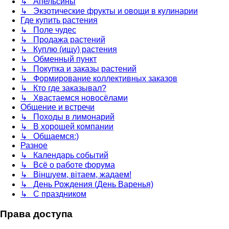
↳ Апельсины
↳ Экзотические фрукты и овощи в кулинарии
Где купить растения
↳ Поле чудес
↳ Продажа растений
↳ Куплю (ищу) растения
↳ Обменный пункт
↳ Покупка и заказы растений
↳ Формирование коллективных заказов
↳ Кто где заказывал?
↳ Хвастаемся новосёлами
Общение и встречи
↳ Походы в лимонарий
↳ В хорошей компании
↳ Общаемся:)
Разное
↳ Календарь событий
↳ Всё о работе форума
↳ Віншуем, вітаем, жадаем!
↳ День Рождения (День Варенья)
↳ С праздником
Права доступа