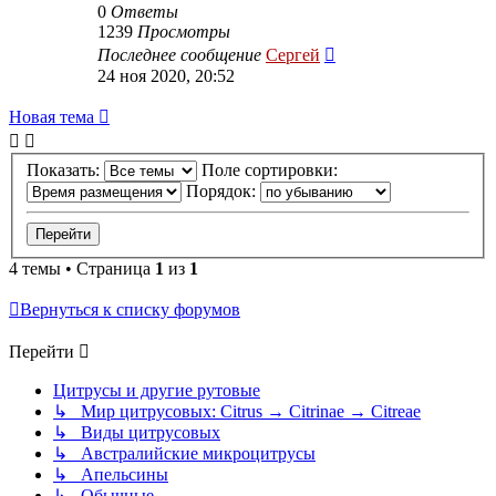
0
Ответы
1239
Просмотры
Последнее сообщение
Сергей
24 ноя 2020, 20:52
Новая тема
Показать:
Поле сортировки:
Порядок:
4 темы • Страница
1
из
1
Вернуться к списку форумов
Перейти
Цитрусы и другие рутовые
↳ Мир цитрусовых: Citrus → Citrinae → Citreae
↳ Виды цитрусовых
↳ Австралийские микроцитрусы
↳ Апельсины
↳ Обычные