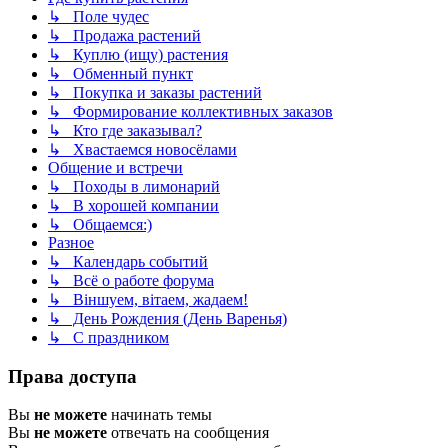
↳ Поле чудес
↳ Продажа растений
↳ Куплю (ищу) растения
↳ Обменный пункт
↳ Покупка и заказы растений
↳ Формирование коллективных заказов
↳ Кто где заказывал?
↳ Хвастаемся новосёлами
Общение и встречи
↳ Походы в лимонарий
↳ В хорошей компании
↳ Общаемся:)
Разное
↳ Календарь событий
↳ Всё о работе форума
↳ Віншуем, вітаем, жадаем!
↳ День Рождения (День Варенья)
↳ С праздником
Права доступа
Вы
не можете
начинать темы
Вы
не можете
отвечать на сообщения