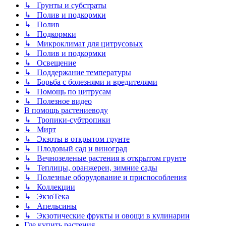
↳ Грунты и субстраты
↳ Полив и подкормки
↳ Полив
↳ Подкормки
↳ Микроклимат для цитрусовых
↳ Полив и подкормки
↳ Освещение
↳ Поддержание температуры
↳ Борьба с болезнями и вредителями
↳ Помощь по цитрусам
↳ Полезное видео
В помощь растениеводу
↳ Тропики-субтропики
↳ Мирт
↳ Экзоты в открытом грунте
↳ Плодовый сад и виноград
↳ Вечнозеленые растения в открытом грунте
↳ Теплицы, оранжереи, зимние сады
↳ Полезные оборудование и приспособления
↳ Коллекции
↳ ЭкзоТека
↳ Апельсины
↳ Экзотические фрукты и овощи в кулинарии
Где купить растения