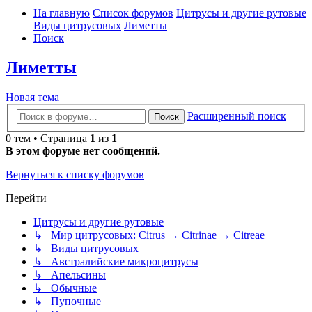
На главную
Список форумов
Цитрусы и другие рутовые
Виды цитрусовых
Лиметты
Поиск
Лиметты
Новая тема
Расширенный поиск
Поиск
0 тем • Страница
1
из
1
В этом форуме нет сообщений.
Вернуться к списку форумов
Перейти
Цитрусы и другие рутовые
↳ Мир цитрусовых: Citrus → Citrinae → Citreae
↳ Виды цитрусовых
↳ Австралийские микроцитрусы
↳ Апельсины
↳ Обычные
↳ Пупочные