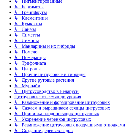
↳ Пигментированные
↳ Бергамоты
↳ Грейпфруты
↳ Клементины
↳ Кумкваты
↳ Лаймы
↳ Лиметты
↳ Лимоны
↳ Мандарины и их гибриды
↳ Помело
↳ Померанцы
↳ Трифолиата
↳ Цитроны
↳ Прочие цитрусовые и гибриды
↳ Другие рутовые растения
↳ Муррайи
↳ Цитрусоводство в Беларуси
Цитрусовые: от семян до урожая
↳ Размножение и формирование цитрусовых
↳ Сажаем и выращиваем сеянцы цитрусовых
↳ Прививка плодоносящих цитрусовых
↳ Укоренение черенков цитрусовых
↳ Размножение цитрусовых воздушными отводками
↳ Создание деревьев-садов