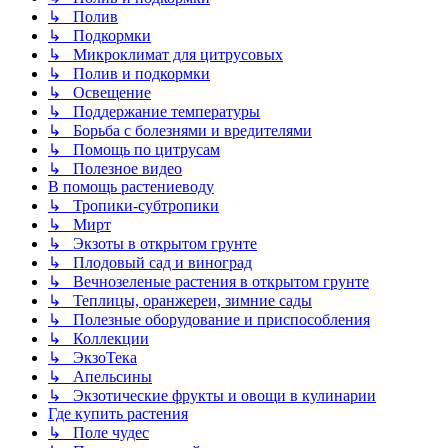
↳ Полив
↳ Подкормки
↳ Микроклимат для цитрусовых
↳ Полив и подкормки
↳ Освещение
↳ Поддержание температуры
↳ Борьба с болезнями и вредителями
↳ Помощь по цитрусам
↳ Полезное видео
В помощь растениеводу
↳ Тропики-субтропики
↳ Мирт
↳ Экзоты в открытом грунте
↳ Плодовый сад и виноград
↳ Вечнозеленые растения в открытом грунте
↳ Теплицы, оранжереи, зимние сады
↳ Полезные оборудование и приспособления
↳ Коллекции
↳ ЭкзоТека
↳ Апельсины
↳ Экзотические фрукты и овощи в кулинарии
Где купить растения
↳ Поле чудес