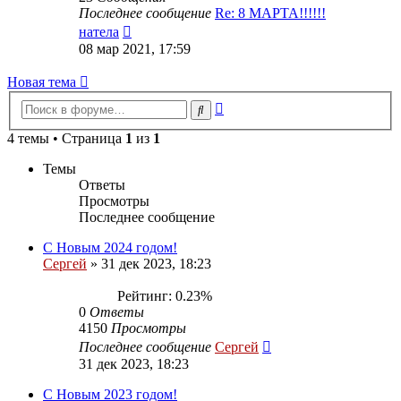
Последнее сообщение
Re: 8 МАРТА!!!!!!
Перейти
натела
к
08 мар 2021, 17:59
последнему
сообщению
Новая тема
Расширенный
Поиск
поиск
4 темы • Страница
1
из
1
Темы
Ответы
Просмотры
Последнее сообщение
С Новым 2024 годом!
Сергей
»
31 дек 2023, 18:23
Рейтинг: 0.23%
0
Ответы
4150
Просмотры
Последнее сообщение
Сергей
31 дек 2023, 18:23
С Новым 2023 годом!