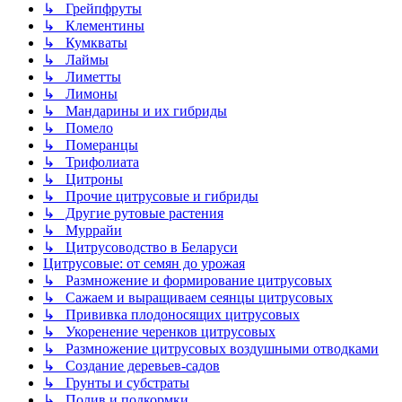
↳ Грейпфруты
↳ Клементины
↳ Кумкваты
↳ Лаймы
↳ Лиметты
↳ Лимоны
↳ Мандарины и их гибриды
↳ Помело
↳ Померанцы
↳ Трифолиата
↳ Цитроны
↳ Прочие цитрусовые и гибриды
↳ Другие рутовые растения
↳ Муррайи
↳ Цитрусоводство в Беларуси
Цитрусовые: от семян до урожая
↳ Размножение и формирование цитрусовых
↳ Сажаем и выращиваем сеянцы цитрусовых
↳ Прививка плодоносящих цитрусовых
↳ Укоренение черенков цитрусовых
↳ Размножение цитрусовых воздушными отводками
↳ Создание деревьев-садов
↳ Грунты и субстраты
↳ Полив и подкормки