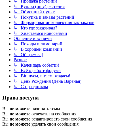
↳ Продажа растений
↳ Куплю (ищу) растения
↳ Обменный пункт
↳ Покупка и заказы растений
↳ Формирование коллективных заказов
↳ Кто где заказывал?
↳ Хвастаемся новосёлами
Общение и встречи
↳ Походы в лимонарий
↳ В хорошей компании
↳ Общаемся:)
Разное
↳ Календарь событий
↳ Всё о работе форума
↳ Віншуем, вітаем, жадаем!
↳ День Рождения (День Варенья)
↳ С праздником
Права доступа
Вы
не можете
начинать темы
Вы
не можете
отвечать на сообщения
Вы
не можете
редактировать свои сообщения
Вы
не можете
удалять свои сообщения