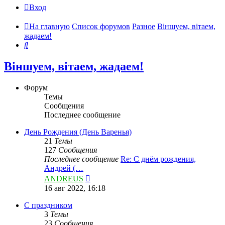
Вход
На главную
Список форумов
Разное
Віншуем, вітаем,
жадаем!
Поиск
Віншуем, вітаем, жадаем!
Форум
Темы
Сообщения
Последнее сообщение
День Рождения (День Варенья)
21
Темы
127
Сообщения
Последнее сообщение
Re: С днём рождения,
Андрей (…
Перейти
ANDREUS
к
16 авг 2022, 16:18
последнему
сообщению
С праздником
3
Темы
23
Сообщения