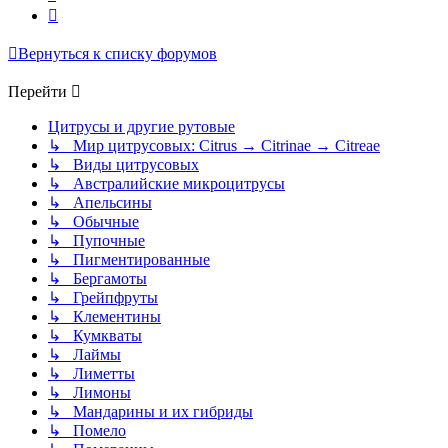
След.
Вернуться к списку форумов
Перейти
Цитрусы и другие рутовые
↳ Мир цитрусовых: Citrus → Citrinae → Citreae
↳ Виды цитрусовых
↳ Австралийские микроцитрусы
↳ Апельсины
↳ Обычные
↳ Пупочные
↳ Пигментированные
↳ Бергамоты
↳ Грейпфруты
↳ Клементины
↳ Кумкваты
↳ Лаймы
↳ Лиметты
↳ Лимоны
↳ Мандарины и их гибриды
↳ Помело