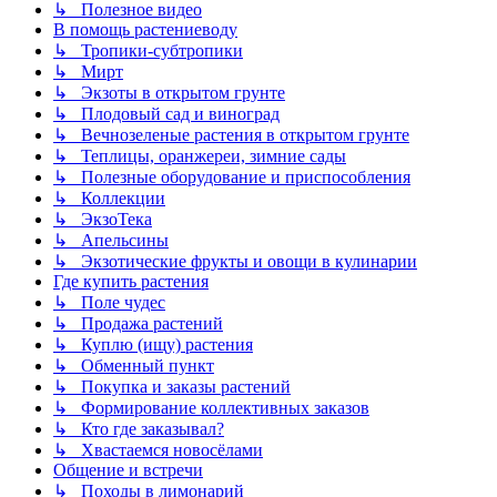
↳ Полезное видео
В помощь растениеводу
↳ Тропики-субтропики
↳ Мирт
↳ Экзоты в открытом грунте
↳ Плодовый сад и виноград
↳ Вечнозеленые растения в открытом грунте
↳ Теплицы, оранжереи, зимние сады
↳ Полезные оборудование и приспособления
↳ Коллекции
↳ ЭкзоТека
↳ Апельсины
↳ Экзотические фрукты и овощи в кулинарии
Где купить растения
↳ Поле чудес
↳ Продажа растений
↳ Куплю (ищу) растения
↳ Обменный пункт
↳ Покупка и заказы растений
↳ Формирование коллективных заказов
↳ Кто где заказывал?
↳ Хвастаемся новосёлами
Общение и встречи
↳ Походы в лимонарий