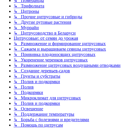
↳ Померанцы
↳ Трифолиата
↳ Цитроны
↳ Прочие цитрусовые и гибриды
↳ Другие рутовые растения
↳ Муррайи
↳ Цитрусоводство в Беларуси
Цитрусовые: от семян до урожая
↳ Размножение и формирование цитрусовых
↳ Сажаем и выращиваем сеянцы цитрусовых
↳ Прививка плодоносящих цитрусовых
↳ Укоренение черенков цитрусовых
↳ Размножение цитрусовых воздушными отводками
↳ Создание деревьев-садов
↳ Грунты и субстраты
↳ Полив и подкормки
↳ Полив
↳ Подкормки
↳ Микроклимат для цитрусовых
↳ Полив и подкормки
↳ Освещение
↳ Поддержание температуры
↳ Борьба с болезнями и вредителями
↳ Помощь по цитрусам