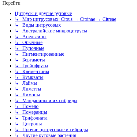
Перейти
Цитрусы и другие рутовые
↳ Мир цитрусовых: Citrus → Citrinae → Citreae
↳ Виды цитрусовых
↳ Австралийские микроцитрусы
↳ Апельсины
↳ Обычные
↳ Пупочные
↳ Пигментированные
↳ Бергамоты
↳ Грейпфруты
↳ Клементины
↳ Кумкваты
↳ Лаймы
↳ Лиметты
↳ Лимоны
↳ Мандарины и их гибриды
↳ Помело
↳ Померанцы
↳ Трифолиата
↳ Цитроны
↳ Прочие цитрусовые и гибриды
↳ Другие рутовые растения