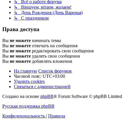
↳ Всё о работе форума
↳ Віншуем, вітаем, жадаем!
↳ День Рождения (День Варенья)
↳ С праздником
Права доступа
Вы
не можете
начинать темы
Вы
не можете
отвечать на сообщения
Вы
не можете
редактировать свои сообщения
Вы
не можете
удалять свои сообщения
Вы
не можете
добавлять вложения
На главную
Список форумов
Часовой пояс:
UTC+03:00
Удалить cookies
Связаться с администрацией
Создано на основе
phpBB
® Forum Software © phpBB Limited
Русская поддержка phpBB
Конфиденциальность
|
Правила