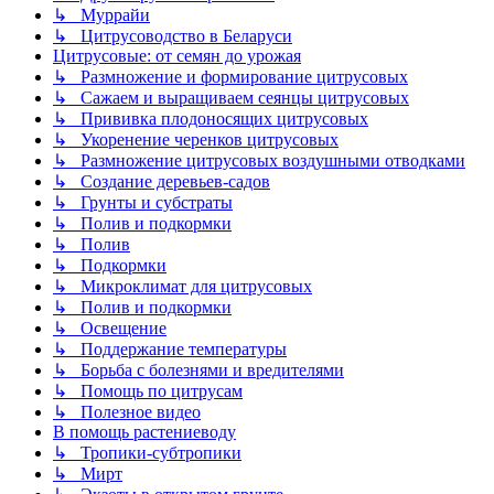
↳ Муррайи
↳ Цитрусоводство в Беларуси
Цитрусовые: от семян до урожая
↳ Размножение и формирование цитрусовых
↳ Сажаем и выращиваем сеянцы цитрусовых
↳ Прививка плодоносящих цитрусовых
↳ Укоренение черенков цитрусовых
↳ Размножение цитрусовых воздушными отводками
↳ Создание деревьев-садов
↳ Грунты и субстраты
↳ Полив и подкормки
↳ Полив
↳ Подкормки
↳ Микроклимат для цитрусовых
↳ Полив и подкормки
↳ Освещение
↳ Поддержание температуры
↳ Борьба с болезнями и вредителями
↳ Помощь по цитрусам
↳ Полезное видео
В помощь растениеводу
↳ Тропики-субтропики
↳ Мирт