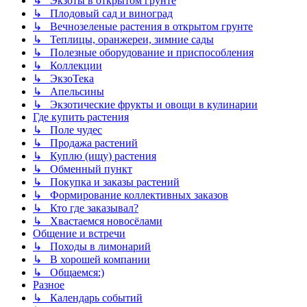
↳ Экзоты в открытом грунте
↳ Плодовый сад и виноград
↳ Вечнозеленые растения в открытом грунте
↳ Теплицы, оранжереи, зимние сады
↳ Полезные оборудование и приспособления
↳ Коллекции
↳ ЭкзоТека
↳ Апельсины
↳ Экзотические фрукты и овощи в кулинарии
Где купить растения
↳ Поле чудес
↳ Продажа растений
↳ Куплю (ищу) растения
↳ Обменный пункт
↳ Покупка и заказы растений
↳ Формирование коллективных заказов
↳ Кто где заказывал?
↳ Хвастаемся новосёлами
Общение и встречи
↳ Походы в лимонарий
↳ В хорошей компании
↳ Общаемся:)
Разное
↳ Календарь событий