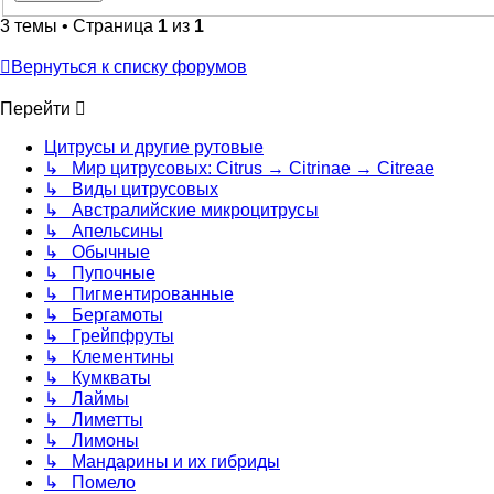
3 темы • Страница
1
из
1
Вернуться к списку форумов
Перейти
Цитрусы и другие рутовые
↳ Мир цитрусовых: Citrus → Citrinae → Citreae
↳ Виды цитрусовых
↳ Австралийские микроцитрусы
↳ Апельсины
↳ Обычные
↳ Пупочные
↳ Пигментированные
↳ Бергамоты
↳ Грейпфруты
↳ Клементины
↳ Кумкваты
↳ Лаймы
↳ Лиметты
↳ Лимоны
↳ Мандарины и их гибриды
↳ Помело