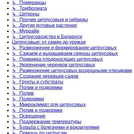
↳ Померанцы
↳ Трифолиата
↳ Цитроны
↳ Прочие цитрусовые и гибриды
↳ Другие рутовые растения
↳ Муррайи
↳ Цитрусоводство в Беларуси
Цитрусовые: от семян до урожая
↳ Размножение и формирование цитрусовых
↳ Сажаем и выращиваем сеянцы цитрусовых
↳ Прививка плодоносящих цитрусовых
↳ Укоренение черенков цитрусовых
↳ Размножение цитрусовых воздушными отводками
↳ Создание деревьев-садов
↳ Грунты и субстраты
↳ Полив и подкормки
↳ Полив
↳ Подкормки
↳ Микроклимат для цитрусовых
↳ Полив и подкормки
↳ Освещение
↳ Поддержание температуры
↳ Борьба с болезнями и вредителями
↳ Помощь по цитрусам