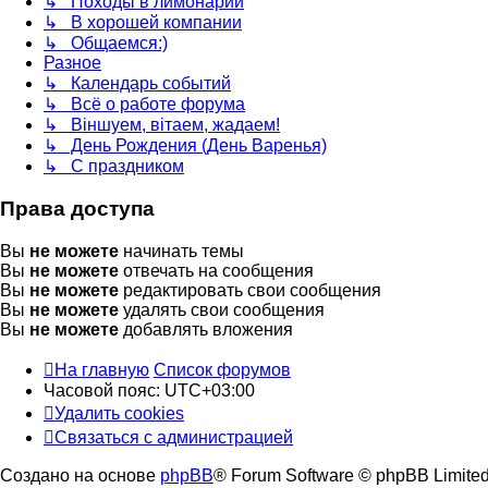
↳ Походы в лимонарий
↳ В хорошей компании
↳ Общаемся:)
Разное
↳ Календарь событий
↳ Всё о работе форума
↳ Віншуем, вітаем, жадаем!
↳ День Рождения (День Варенья)
↳ С праздником
Права доступа
Вы
не можете
начинать темы
Вы
не можете
отвечать на сообщения
Вы
не можете
редактировать свои сообщения
Вы
не можете
удалять свои сообщения
Вы
не можете
добавлять вложения
На главную
Список форумов
Часовой пояс:
UTC+03:00
Удалить cookies
Связаться с администрацией
Создано на основе
phpBB
® Forum Software © phpBB Limite