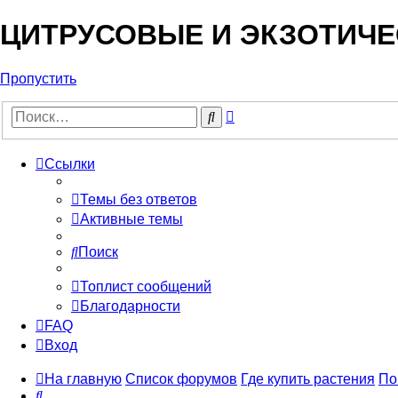
ЦИТРУСОВЫЕ И ЭКЗОТИЧЕ
Пропустить
Расширенный
Поиск
поиск
Ссылки
Темы без ответов
Активные темы
Поиск
Топлист сообщений
Благодарности
FAQ
Вход
На главную
Список форумов
Где купить растения
По
Поиск