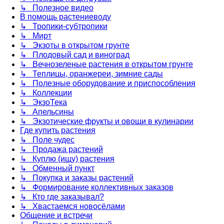
↳ Полезное видео
В помощь растениеводу
↳ Тропики-субтропики
↳ Мирт
↳ Экзоты в открытом грунте
↳ Плодовый сад и виноград
↳ Вечнозеленые растения в открытом грунте
↳ Теплицы, оранжереи, зимние сады
↳ Полезные оборудование и приспособления
↳ Коллекции
↳ ЭкзоТека
↳ Апельсины
↳ Экзотические фрукты и овощи в кулинарии
Где купить растения
↳ Поле чудес
↳ Продажа растений
↳ Куплю (ищу) растения
↳ Обменный пункт
↳ Покупка и заказы растений
↳ Формирование коллективных заказов
↳ Кто где заказывал?
↳ Хвастаемся новосёлами
Общение и встречи