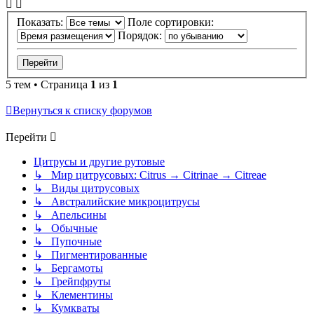
Показать:
Поле сортировки:
Порядок:
5 тем • Страница
1
из
1
Вернуться к списку форумов
Перейти
Цитрусы и другие рутовые
↳ Мир цитрусовых: Citrus → Citrinae → Citreae
↳ Виды цитрусовых
↳ Австралийские микроцитрусы
↳ Апельсины
↳ Обычные
↳ Пупочные
↳ Пигментированные
↳ Бергамоты
↳ Грейпфруты
↳ Клементины
↳ Кумкваты