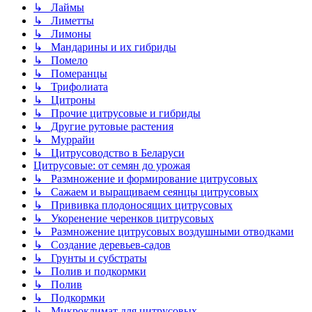
↳ Лаймы
↳ Лиметты
↳ Лимоны
↳ Мандарины и их гибриды
↳ Помело
↳ Померанцы
↳ Трифолиата
↳ Цитроны
↳ Прочие цитрусовые и гибриды
↳ Другие рутовые растения
↳ Муррайи
↳ Цитрусоводство в Беларуси
Цитрусовые: от семян до урожая
↳ Размножение и формирование цитрусовых
↳ Сажаем и выращиваем сеянцы цитрусовых
↳ Прививка плодоносящих цитрусовых
↳ Укоренение черенков цитрусовых
↳ Размножение цитрусовых воздушными отводками
↳ Создание деревьев-садов
↳ Грунты и субстраты
↳ Полив и подкормки
↳ Полив
↳ Подкормки
↳ Микроклимат для цитрусовых