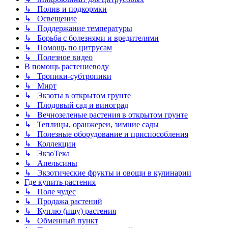
↳ Полив и подкормки
↳ Освещение
↳ Поддержание температуры
↳ Борьба с болезнями и вредителями
↳ Помощь по цитрусам
↳ Полезное видео
В помощь растениеводу
↳ Тропики-субтропики
↳ Мирт
↳ Экзоты в открытом грунте
↳ Плодовый сад и виноград
↳ Вечнозеленые растения в открытом грунте
↳ Теплицы, оранжереи, зимние сады
↳ Полезные оборудование и приспособления
↳ Коллекции
↳ ЭкзоТека
↳ Апельсины
↳ Экзотические фрукты и овощи в кулинарии
Где купить растения
↳ Поле чудес
↳ Продажа растений
↳ Куплю (ищу) растения
↳ Обменный пункт