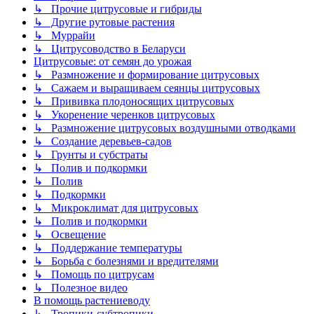
↳ Прочие цитрусовые и гибриды
↳ Другие рутовые растения
↳ Муррайи
↳ Цитрусоводство в Беларуси
Цитрусовые: от семян до урожая
↳ Размножение и формирование цитрусовых
↳ Сажаем и выращиваем сеянцы цитрусовых
↳ Прививка плодоносящих цитрусовых
↳ Укоренение черенков цитрусовых
↳ Размножение цитрусовых воздушными отводками
↳ Создание деревьев-садов
↳ Грунты и субстраты
↳ Полив и подкормки
↳ Полив
↳ Подкормки
↳ Микроклимат для цитрусовых
↳ Полив и подкормки
↳ Освещение
↳ Поддержание температуры
↳ Борьба с болезнями и вредителями
↳ Помощь по цитрусам
↳ Полезное видео
В помощь растениеводу
↳ Тропики-субтропики