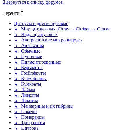
Вернуться к списку форумов
Перейти
Цитрусы и другие рутовые
↳ Мир цитрусовых: Citrus → Citrinae → Citreae
↳ Виды цитрусовых
↳ Австралийские микроцитрусы
↳ Апельсины
↳ Обычные
↳ Пупочные
↳ Пигментированные
↳ Бергамоты
↳ Грейпфруты
↳ Клементины
↳ Кумкваты
↳ Лаймы
↳ Лиметты
↳ Лимоны
↳ Мандарины и их гибриды
↳ Помело
↳ Померанцы
↳ Трифолиата
↳ Цитроны