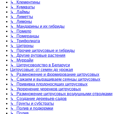
↳ Клементины
↳ Кумкваты
↳ Лаймы
↳ Лиметты
↳ Лимоны
↳ Мандарины и их гибриды
↳ Помело
↳ Померанцы
↳ Трифолиата
↳ Цитроны
↳ Прочие цитрусовые и гибриды
↳ Другие рутовые растения
↳ Муррайи
↳ Цитрусоводство в Беларуси
Цитрусовые: от семян до урожая
↳ Размножение и формирование цитрусовых
↳ Сажаем и выращиваем сеянцы цитрусовых
↳ Прививка плодоносящих цитрусовых
↳ Укоренение черенков цитрусовых
↳ Размножение цитрусовых воздушными отводками
↳ Создание деревьев-садов
↳ Грунты и субстраты
↳ Полив и подкормки
↳ Полив