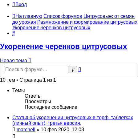
Вход
На главную
Список форумов
Цитрусовые: от семян
до урожая
Размножение и формирование цитрусовых
Укоренение черенков цитрусовых
Поиск
Укоренение черенков цитрусовых
Новая тема
Расширенный
Поиск
поиск
10 тем • Страница
1
из
1
Темы
Ответы
Просмотры
Последнее сообщение
Статья об укоренении цитрусовых в торф. таблетках
(личный опыт), третья версия.
marchell
»
10 фев 2020, 12:08