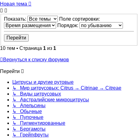
Новая тема
Показать:
Поле сортировки:
Порядок:
10 тем • Страница
1
из
1
Вернуться к списку форумов
Перейти
Цитрусы и другие рутовые
↳ Мир цитрусовых: Citrus → Citrinae → Citreae
↳ Виды цитрусовых
↳ Австралийские микроцитрусы
↳ Апельсины
↳ Обычные
↳ Пупочные
↳ Пигментированные
↳ Бергамоты
↳ Грейпфруты