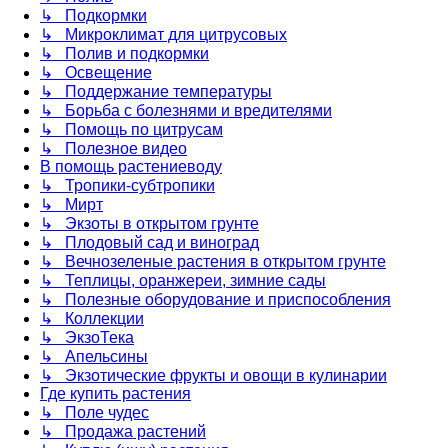
↳ Подкормки
↳ Микроклимат для цитрусовых
↳ Полив и подкормки
↳ Освещение
↳ Поддержание температуры
↳ Борьба с болезнями и вредителями
↳ Помощь по цитрусам
↳ Полезное видео
В помощь растениеводу
↳ Тропики-субтропики
↳ Мирт
↳ Экзоты в открытом грунте
↳ Плодовый сад и виноград
↳ Вечнозеленые растения в открытом грунте
↳ Теплицы, оранжереи, зимние сады
↳ Полезные оборудование и приспособления
↳ Коллекции
↳ ЭкзоТека
↳ Апельсины
↳ Экзотические фрукты и овощи в кулинарии
Где купить растения
↳ Поле чудес
↳ Продажа растений