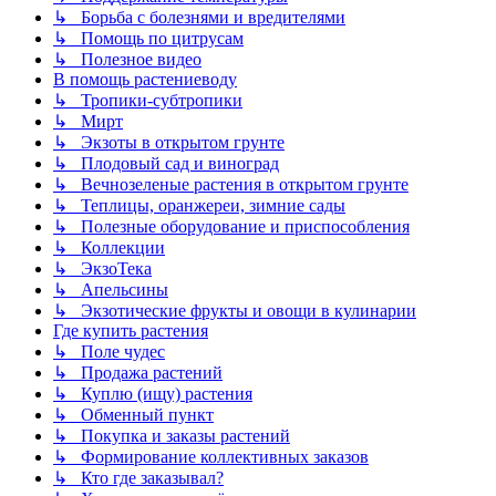
↳ Борьба с болезнями и вредителями
↳ Помощь по цитрусам
↳ Полезное видео
В помощь растениеводу
↳ Тропики-субтропики
↳ Мирт
↳ Экзоты в открытом грунте
↳ Плодовый сад и виноград
↳ Вечнозеленые растения в открытом грунте
↳ Теплицы, оранжереи, зимние сады
↳ Полезные оборудование и приспособления
↳ Коллекции
↳ ЭкзоТека
↳ Апельсины
↳ Экзотические фрукты и овощи в кулинарии
Где купить растения
↳ Поле чудес
↳ Продажа растений
↳ Куплю (ищу) растения
↳ Обменный пункт
↳ Покупка и заказы растений
↳ Формирование коллективных заказов
↳ Кто где заказывал?