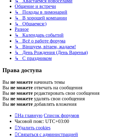
↳ Хвастаемся новосёлами
Общение и встречи
↳ Походы в лимонарий
↳ В хорошей компании
↳ Общаемся:)
Разное
↳ Календарь событий
↳ Всё о работе форума
↳ Віншуем, вітаем, жадаем!
↳ День Рождения (День Варенья)
↳ С праздником
Права доступа
Вы
не можете
начинать темы
Вы
не можете
отвечать на сообщения
Вы
не можете
редактировать свои сообщения
Вы
не можете
удалять свои сообщения
Вы
не можете
добавлять вложения
На главную
Список форумов
Часовой пояс:
UTC+03:00
Удалить cookies
Связаться с администрацией