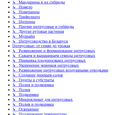
↳ Мандарины и их гибриды
↳ Помело
↳ Померанцы
↳ Трифолиата
↳ Цитроны
↳ Прочие цитрусовые и гибриды
↳ Другие рутовые растения
↳ Муррайи
↳ Цитрусоводство в Беларуси
Цитрусовые: от семян до урожая
↳ Размножение и формирование цитрусовых
↳ Сажаем и выращиваем сеянцы цитрусовых
↳ Прививка плодоносящих цитрусовых
↳ Укоренение черенков цитрусовых
↳ Размножение цитрусовых воздушными отводками
↳ Создание деревьев-садов
↳ Грунты и субстраты
↳ Полив и подкормки
↳ Полив
↳ Подкормки
↳ Микроклимат для цитрусовых
↳ Полив и подкормки
↳ Освещение
↳ Поддержание температуры