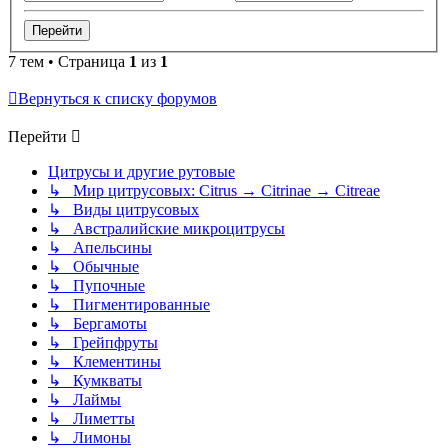
7 тем • Страница
1
из
1
Вернуться к списку форумов
Перейти
Цитрусы и другие рутовые
↳ Мир цитрусовых: Citrus → Citrinae → Citreae
↳ Виды цитрусовых
↳ Австралийские микроцитрусы
↳ Апельсины
↳ Обычные
↳ Пупочные
↳ Пигментированные
↳ Бергамоты
↳ Грейпфруты
↳ Клементины
↳ Кумкваты
↳ Лаймы
↳ Лиметты
↳ Лимоны