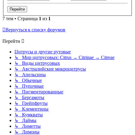
7 тем • Страница
1
из
1
Вернуться к списку форумов
Перейти
Цитрусы и другие рутовые
↳ Мир цитрусовых: Citrus → Citrinae → Citreae
↳ Виды цитрусовых
↳ Австралийские микроцитрусы
↳ Апельсины
↳ Обычные
↳ Пупочные
↳ Пигментированные
↳ Бергамоты
↳ Грейпфруты
↳ Клементины
↳ Кумкваты
↳ Лаймы
↳ Лиметты
↳ Лимоны