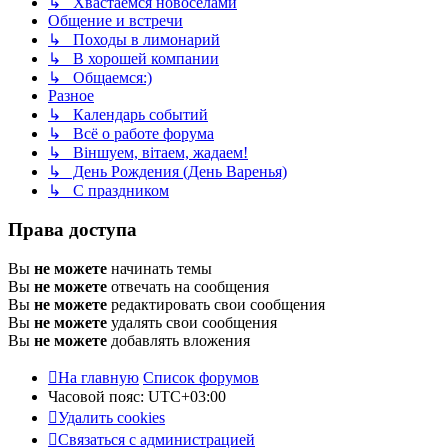
↳ Хвастаемся новосёлами
Общение и встречи
↳ Походы в лимонарий
↳ В хорошей компании
↳ Общаемся:)
Разное
↳ Календарь событий
↳ Всё о работе форума
↳ Віншуем, вітаем, жадаем!
↳ День Рождения (День Варенья)
↳ С праздником
Права доступа
Вы
не можете
начинать темы
Вы
не можете
отвечать на сообщения
Вы
не можете
редактировать свои сообщения
Вы
не можете
удалять свои сообщения
Вы
не можете
добавлять вложения
На главную
Список форумов
Часовой пояс:
UTC+03:00
Удалить cookies
Связаться с администрацией