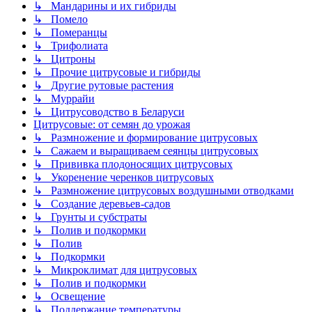
↳ Мандарины и их гибриды
↳ Помело
↳ Померанцы
↳ Трифолиата
↳ Цитроны
↳ Прочие цитрусовые и гибриды
↳ Другие рутовые растения
↳ Муррайи
↳ Цитрусоводство в Беларуси
Цитрусовые: от семян до урожая
↳ Размножение и формирование цитрусовых
↳ Сажаем и выращиваем сеянцы цитрусовых
↳ Прививка плодоносящих цитрусовых
↳ Укоренение черенков цитрусовых
↳ Размножение цитрусовых воздушными отводками
↳ Создание деревьев-садов
↳ Грунты и субстраты
↳ Полив и подкормки
↳ Полив
↳ Подкормки
↳ Микроклимат для цитрусовых
↳ Полив и подкормки
↳ Освещение
↳ Поддержание температуры