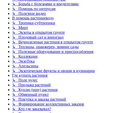
↳ Борьба с болезнями и вредителями
↳ Помощь по цитрусам
↳ Полезное видео
В помощь растениеводу
↳ Тропики-субтропики
↳ Мирт
↳ Экзоты в открытом грунте
↳ Плодовый сад и виноград
↳ Вечнозеленые растения в открытом грунте
↳ Теплицы, оранжереи, зимние сады
↳ Полезные оборудование и приспособления
↳ Коллекции
↳ ЭкзоТека
↳ Апельсины
↳ Экзотические фрукты и овощи в кулинарии
Где купить растения
↳ Поле чудес
↳ Продажа растений
↳ Куплю (ищу) растения
↳ Обменный пункт
↳ Покупка и заказы растений
↳ Формирование коллективных заказов
↳ Кто где заказывал?