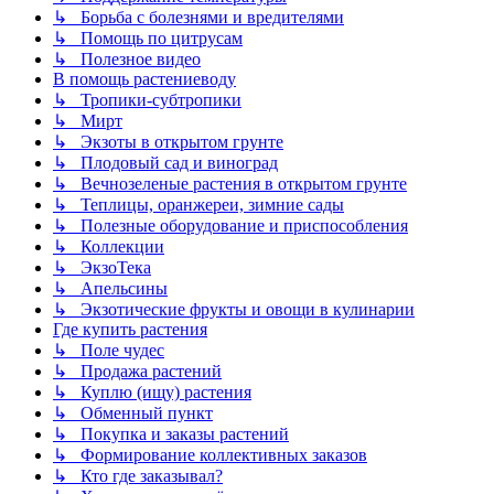
↳ Борьба с болезнями и вредителями
↳ Помощь по цитрусам
↳ Полезное видео
В помощь растениеводу
↳ Тропики-субтропики
↳ Мирт
↳ Экзоты в открытом грунте
↳ Плодовый сад и виноград
↳ Вечнозеленые растения в открытом грунте
↳ Теплицы, оранжереи, зимние сады
↳ Полезные оборудование и приспособления
↳ Коллекции
↳ ЭкзоТека
↳ Апельсины
↳ Экзотические фрукты и овощи в кулинарии
Где купить растения
↳ Поле чудес
↳ Продажа растений
↳ Куплю (ищу) растения
↳ Обменный пункт
↳ Покупка и заказы растений
↳ Формирование коллективных заказов
↳ Кто где заказывал?