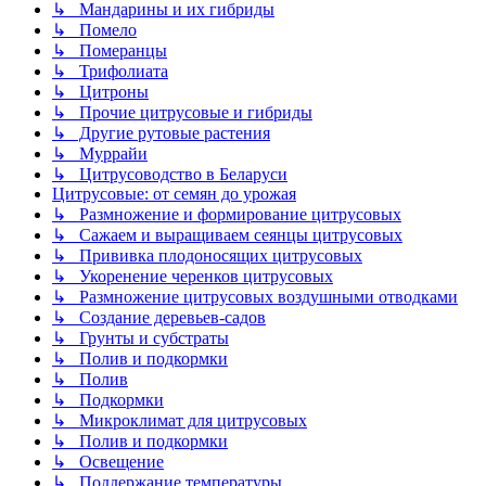
↳ Мандарины и их гибриды
↳ Помело
↳ Померанцы
↳ Трифолиата
↳ Цитроны
↳ Прочие цитрусовые и гибриды
↳ Другие рутовые растения
↳ Муррайи
↳ Цитрусоводство в Беларуси
Цитрусовые: от семян до урожая
↳ Размножение и формирование цитрусовых
↳ Сажаем и выращиваем сеянцы цитрусовых
↳ Прививка плодоносящих цитрусовых
↳ Укоренение черенков цитрусовых
↳ Размножение цитрусовых воздушными отводками
↳ Создание деревьев-садов
↳ Грунты и субстраты
↳ Полив и подкормки
↳ Полив
↳ Подкормки
↳ Микроклимат для цитрусовых
↳ Полив и подкормки
↳ Освещение
↳ Поддержание температуры