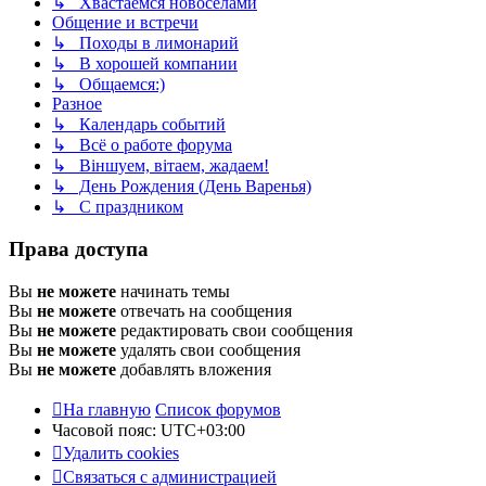
↳ Хвастаемся новосёлами
Общение и встречи
↳ Походы в лимонарий
↳ В хорошей компании
↳ Общаемся:)
Разное
↳ Календарь событий
↳ Всё о работе форума
↳ Віншуем, вітаем, жадаем!
↳ День Рождения (День Варенья)
↳ С праздником
Права доступа
Вы
не можете
начинать темы
Вы
не можете
отвечать на сообщения
Вы
не можете
редактировать свои сообщения
Вы
не можете
удалять свои сообщения
Вы
не можете
добавлять вложения
На главную
Список форумов
Часовой пояс:
UTC+03:00
Удалить cookies
Связаться с администрацией