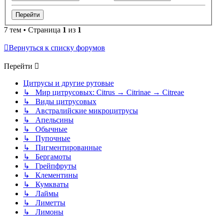
7 тем • Страница
1
из
1
Вернуться к списку форумов
Перейти
Цитрусы и другие рутовые
↳ Мир цитрусовых: Citrus → Citrinae → Citreae
↳ Виды цитрусовых
↳ Австралийские микроцитрусы
↳ Апельсины
↳ Обычные
↳ Пупочные
↳ Пигментированные
↳ Бергамоты
↳ Грейпфруты
↳ Клементины
↳ Кумкваты
↳ Лаймы
↳ Лиметты
↳ Лимоны