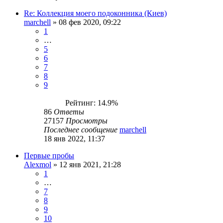
Re: Коллекция моего подоконника (Киев)
marchell
»
08 фев 2020, 09:22
1
…
5
6
7
8
9
Рейтинг: 14.9%
86
Ответы
27157
Просмотры
Последнее сообщение
marchell
18 янв 2022, 11:37
Первые пробы
Alexmol
»
12 янв 2021, 21:28
1
…
7
8
9
10