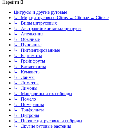
Перейти
Цитрусы и другие рутовые
↳ Мир цитрусовых: Citrus → Citrinae → Citreae
↳ Виды цитрусовых
↳ Австралийские микроцитрусы
↳ Апельсины
↳ Обычные
↳ Пупочные
↳ Пигментированные
↳ Бергамоты
↳ Грейпфруты
↳ Клементины
↳ Кумкваты
↳ Лаймы
↳ Лиметты
↳ Лимоны
↳ Мандарины и их гибриды
↳ Помело
↳ Померанцы
↳ Трифолиата
↳ Цитроны
↳ Прочие цитрусовые и гибриды
↳ Другие рутовые растения