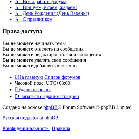
↳ Всё о работе форума
↳ Віншуем, вітаем, жадаем!
↳ День Рождения (День Варенья)
↳ С праздником
Права доступа
Вы
не можете
начинать темы
Вы
не можете
отвечать на сообщения
Вы
не можете
редактировать свои сообщения
Вы
не можете
удалять свои сообщения
Вы
не можете
добавлять вложения
На главную
Список форумов
Часовой пояс:
UTC+03:00
Удалить cookies
Связаться с администрацией
Создано на основе
phpBB
® Forum Software © phpBB Limited
Русская поддержка phpBB
Конфиденциальность
|
Правила