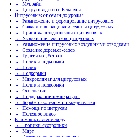
↳ Муррайи
↳ Цитрусоводство в Беларуси
Цитрусовые: от семян до урожая
↳ Размножение и формирование цитрусовых
↳ Сажаем и выращиваем сеянцы цитрусовых
↳ Прививка плодоносящих цитрусовых
↳ Укоренение черенков цитрусовых
↳ Размножение цитрусовых воздушными отводками
↳ Создание деревьев-садов
↳ Грунты и субстраты
↳ Полив и подкормки
↳ Полив
↳ Подкормки
↳ Микроклимат для цитрусовых
↳ Полив и подкормки
↳ Освещение
↳ Поддержание температуры
↳ Борьба с болезнями и вредителями
↳ Помощь по цитрусам
↳ Полезное видео
В помощь растениеводу
↳ Тропики-субтропики
↳ Мирт
↳ Экзоты в открытом грунте