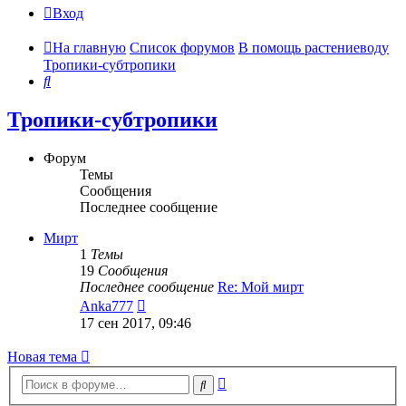
Вход
На главную
Список форумов
В помощь растениеводу
Тропики-субтропики
Поиск
Тропики-субтропики
Форум
Темы
Сообщения
Последнее сообщение
Мирт
1
Темы
19
Сообщения
Последнее сообщение
Re: Мой мирт
Перейти
Anka777
к
17 сен 2017, 09:46
последнему
сообщению
Новая тема
Расширенный
Поиск
поиск