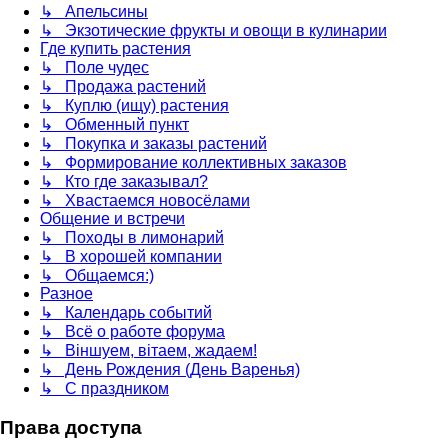
↳ Апельсины
↳ Экзотические фрукты и овощи в кулинарии
Где купить растения
↳ Поле чудес
↳ Продажа растений
↳ Куплю (ищу) растения
↳ Обменный пункт
↳ Покупка и заказы растений
↳ Формирование коллективных заказов
↳ Кто где заказывал?
↳ Хвастаемся новосёлами
Общение и встречи
↳ Походы в лимонарий
↳ В хорошей компании
↳ Общаемся:)
Разное
↳ Календарь событий
↳ Всё о работе форума
↳ Віншуем, вітаем, жадаем!
↳ День Рождения (День Варенья)
↳ С праздником
Права доступа