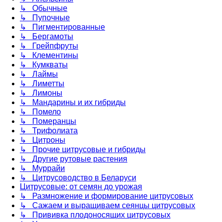
↳ Обычные
↳ Пупочные
↳ Пигментированные
↳ Бергамоты
↳ Грейпфруты
↳ Клементины
↳ Кумкваты
↳ Лаймы
↳ Лиметты
↳ Лимоны
↳ Мандарины и их гибриды
↳ Помело
↳ Померанцы
↳ Трифолиата
↳ Цитроны
↳ Прочие цитрусовые и гибриды
↳ Другие рутовые растения
↳ Муррайи
↳ Цитрусоводство в Беларуси
Цитрусовые: от семян до урожая
↳ Размножение и формирование цитрусовых
↳ Сажаем и выращиваем сеянцы цитрусовых
↳ Прививка плодоносящих цитрусовых