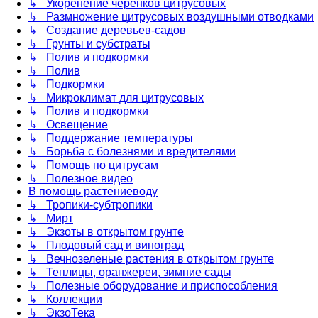
↳ Укоренение черенков цитрусовых
↳ Размножение цитрусовых воздушными отводками
↳ Создание деревьев-садов
↳ Грунты и субстраты
↳ Полив и подкормки
↳ Полив
↳ Подкормки
↳ Микроклимат для цитрусовых
↳ Полив и подкормки
↳ Освещение
↳ Поддержание температуры
↳ Борьба с болезнями и вредителями
↳ Помощь по цитрусам
↳ Полезное видео
В помощь растениеводу
↳ Тропики-субтропики
↳ Мирт
↳ Экзоты в открытом грунте
↳ Плодовый сад и виноград
↳ Вечнозеленые растения в открытом грунте
↳ Теплицы, оранжереи, зимние сады
↳ Полезные оборудование и приспособления
↳ Коллекции
↳ ЭкзоТека