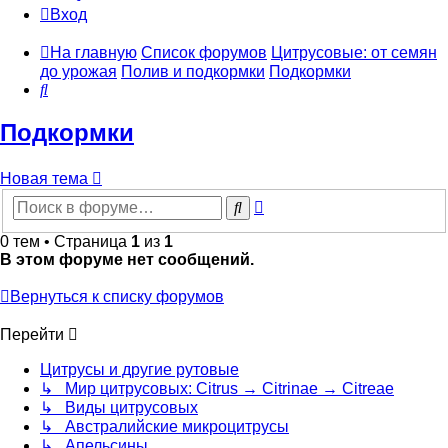
Вход
На главную
Список форумов
Цитрусовые: от семян
до урожая
Полив и подкормки
Подкормки
Поиск
Подкормки
Новая тема
Расширенный
Поиск
поиск
0 тем • Страница
1
из
1
В этом форуме нет сообщений.
Вернуться к списку форумов
Перейти
Цитрусы и другие рутовые
↳ Мир цитрусовых: Citrus → Citrinae → Citreae
↳ Виды цитрусовых
↳ Австралийские микроцитрусы
↳ Апельсины