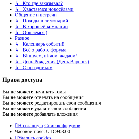
↳ Кто где заказывал?
↳ Хвастаемся новосёлами
Общение и встречи
↳ Походы в лимонарий
↳ В хорошей компании
↳ Общаемся:)
Разное
↳ Календарь событий
↳ Всё о работе форума
↳ Віншуем, вітаем, жадаем!
↳ День Рождения (День Варенья)
↳ С праздником
Права доступа
Вы
не можете
начинать темы
Вы
не можете
отвечать на сообщения
Вы
не можете
редактировать свои сообщения
Вы
не можете
удалять свои сообщения
Вы
не можете
добавлять вложения
На главную
Список форумов
Часовой пояс:
UTC+03:00
Удалить cookies