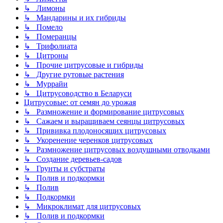
↳ Лимоны
↳ Мандарины и их гибриды
↳ Помело
↳ Померанцы
↳ Трифолиата
↳ Цитроны
↳ Прочие цитрусовые и гибриды
↳ Другие рутовые растения
↳ Муррайи
↳ Цитрусоводство в Беларуси
Цитрусовые: от семян до урожая
↳ Размножение и формирование цитрусовых
↳ Сажаем и выращиваем сеянцы цитрусовых
↳ Прививка плодоносящих цитрусовых
↳ Укоренение черенков цитрусовых
↳ Размножение цитрусовых воздушными отводками
↳ Создание деревьев-садов
↳ Грунты и субстраты
↳ Полив и подкормки
↳ Полив
↳ Подкормки
↳ Микроклимат для цитрусовых
↳ Полив и подкормки