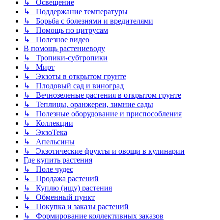
↳ Освещение
↳ Поддержание температуры
↳ Борьба с болезнями и вредителями
↳ Помощь по цитрусам
↳ Полезное видео
В помощь растениеводу
↳ Тропики-субтропики
↳ Мирт
↳ Экзоты в открытом грунте
↳ Плодовый сад и виноград
↳ Вечнозеленые растения в открытом грунте
↳ Теплицы, оранжереи, зимние сады
↳ Полезные оборудование и приспособления
↳ Коллекции
↳ ЭкзоТека
↳ Апельсины
↳ Экзотические фрукты и овощи в кулинарии
Где купить растения
↳ Поле чудес
↳ Продажа растений
↳ Куплю (ищу) растения
↳ Обменный пункт
↳ Покупка и заказы растений
↳ Формирование коллективных заказов