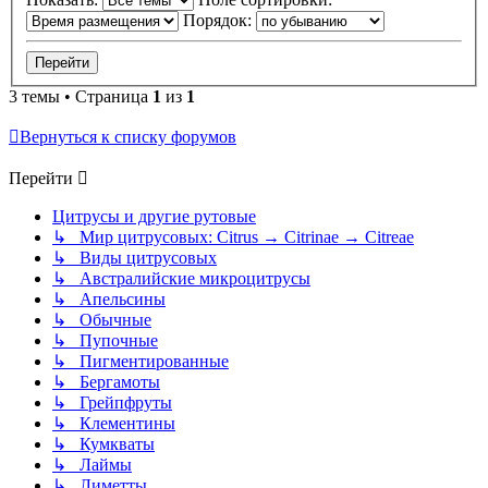
Порядок:
3 темы • Страница
1
из
1
Вернуться к списку форумов
Перейти
Цитрусы и другие рутовые
↳ Мир цитрусовых: Citrus → Citrinae → Citreae
↳ Виды цитрусовых
↳ Австралийские микроцитрусы
↳ Апельсины
↳ Обычные
↳ Пупочные
↳ Пигментированные
↳ Бергамоты
↳ Грейпфруты
↳ Клементины
↳ Кумкваты
↳ Лаймы
↳ Лиметты