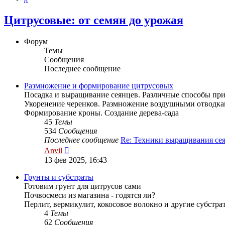
Цитрусовые: от семян до урожая
Форум
Темы
Сообщения
Последнее сообщение
Размножение и формирование цитрусовых
Посадка и выращивание сеянцев. Различные способы при
Укоренение черенков. Размножение воздушными отводка
Формирование кроны. Создание дерева-сада
45
Темы
534
Сообщения
Последнее сообщение
Re: Техники выращивания с
Перейти
Anvil
к
13 фев 2025, 16:43
последнему
сообщению
Грунты и субстраты
Готовим грунт для цитрусов сами
Почвосмеси из магазина - годятся ли?
Перлит, вермикулит, кокосовое волокно и другие субстра
4
Темы
62
Сообщения