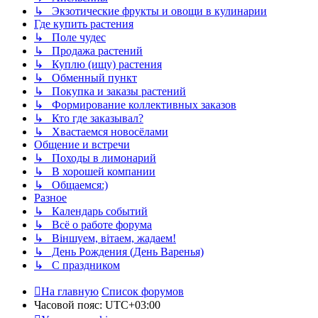
↳ Экзотические фрукты и овощи в кулинарии
Где купить растения
↳ Поле чудес
↳ Продажа растений
↳ Куплю (ищу) растения
↳ Обменный пункт
↳ Покупка и заказы растений
↳ Формирование коллективных заказов
↳ Кто где заказывал?
↳ Хвастаемся новосёлами
Общение и встречи
↳ Походы в лимонарий
↳ В хорошей компании
↳ Общаемся:)
Разное
↳ Календарь событий
↳ Всё о работе форума
↳ Віншуем, вітаем, жадаем!
↳ День Рождения (День Варенья)
↳ С праздником
На главную
Список форумов
Часовой пояс:
UTC+03:00