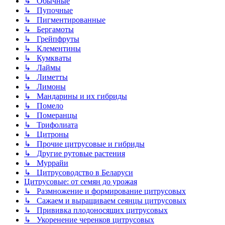
↳ Обычные
↳ Пупочные
↳ Пигментированные
↳ Бергамоты
↳ Грейпфруты
↳ Клементины
↳ Кумкваты
↳ Лаймы
↳ Лиметты
↳ Лимоны
↳ Мандарины и их гибриды
↳ Помело
↳ Померанцы
↳ Трифолиата
↳ Цитроны
↳ Прочие цитрусовые и гибриды
↳ Другие рутовые растения
↳ Муррайи
↳ Цитрусоводство в Беларуси
Цитрусовые: от семян до урожая
↳ Размножение и формирование цитрусовых
↳ Сажаем и выращиваем сеянцы цитрусовых
↳ Прививка плодоносящих цитрусовых
↳ Укоренение черенков цитрусовых