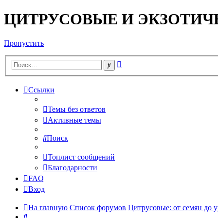
ЦИТРУСОВЫЕ И ЭКЗОТИЧ
Пропустить
Расширенный
Поиск
поиск
Ссылки
Темы без ответов
Активные темы
Поиск
Топлист сообщений
Благодарности
FAQ
Вход
На главную
Список форумов
Цитрусовые: от семян до 
Поиск