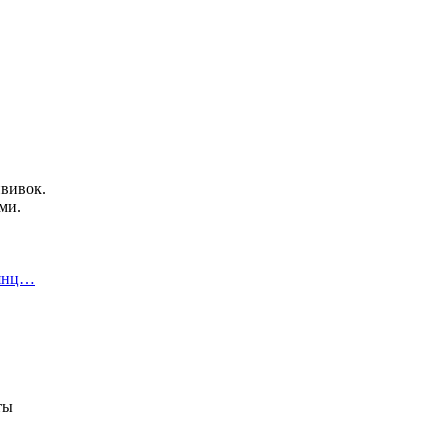
вивок.
ми.
еянц…
ты