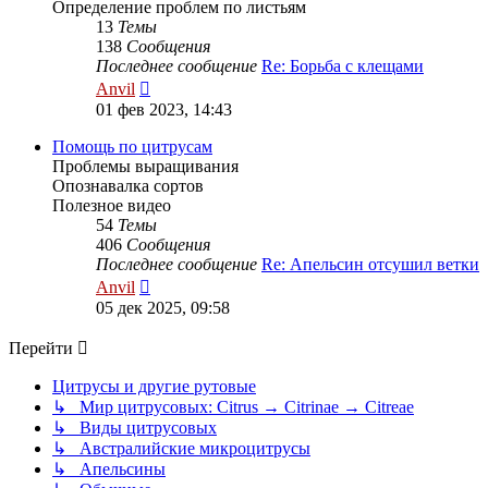
Определение проблем по листьям
13
Темы
138
Сообщения
Последнее сообщение
Re: Борьба с клещами
Перейти
Anvil
к
01 фев 2023, 14:43
последнему
сообщению
Помощь по цитрусам
Проблемы выращивания
Опознавалка сортов
Полезное видео
54
Темы
406
Сообщения
Последнее сообщение
Re: Апельсин отсушил ветки
Перейти
Anvil
к
05 дек 2025, 09:58
последнему
сообщению
Перейти
Цитрусы и другие рутовые
↳ Мир цитрусовых: Citrus → Citrinae → Citreae
↳ Виды цитрусовых
↳ Австралийские микроцитрусы
↳ Апельсины