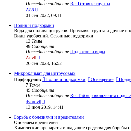
Последнее сообщение
Re: Готовые грунты
Перейти
A88
к
01 сен 2022, 09:11
последнему
сообщению
Полив и подкормки
Вода для полива цитрусов. Промывка грунта и другие в
Виды удобрений. Сезонные подкормки
13
Темы
99
Сообщения
Последнее сообщение
Подготовка воды
Перейти
Anvil
к
26 сен 2023, 16:52
последнему
сообщению
Микроклимат для цитрусовых
Подфорумы:
Полив и подкормки
,
Освещение
,
Подде
7
Темы
45
Сообщения
Последнее сообщение
Re: Таймер включения подсве
Перейти
dvorovii
к
13 июл 2019, 14:41
последнему
сообщению
Борьба с болезнями и вредителями
Опознаем вредителей
Химические препараты и щадящие средства для борьбы с