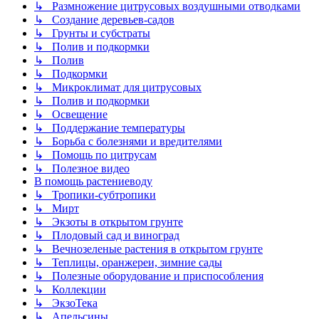
↳ Размножение цитрусовых воздушными отводками
↳ Создание деревьев-садов
↳ Грунты и субстраты
↳ Полив и подкормки
↳ Полив
↳ Подкормки
↳ Микроклимат для цитрусовых
↳ Полив и подкормки
↳ Освещение
↳ Поддержание температуры
↳ Борьба с болезнями и вредителями
↳ Помощь по цитрусам
↳ Полезное видео
В помощь растениеводу
↳ Тропики-субтропики
↳ Мирт
↳ Экзоты в открытом грунте
↳ Плодовый сад и виноград
↳ Вечнозеленые растения в открытом грунте
↳ Теплицы, оранжереи, зимние сады
↳ Полезные оборудование и приспособления
↳ Коллекции
↳ ЭкзоТека
↳ Апельсины