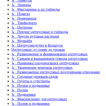
↳ Лиметты
↳ Лимоны
↳ Мандарины и их гибриды
↳ Помело
↳ Померанцы
↳ Трифолиата
↳ Цитроны
↳ Прочие цитрусовые и гибриды
↳ Другие рутовые растения
↳ Муррайи
↳ Цитрусоводство в Беларуси
Цитрусовые: от семян до урожая
↳ Размножение и формирование цитрусовых
↳ Сажаем и выращиваем сеянцы цитрусовых
↳ Прививка плодоносящих цитрусовых
↳ Укоренение черенков цитрусовых
↳ Размножение цитрусовых воздушными отводками
↳ Создание деревьев-садов
↳ Грунты и субстраты
↳ Полив и подкормки
↳ Полив
↳ Подкормки
↳ Микроклимат для цитрусовых
↳ Полив и подкормки