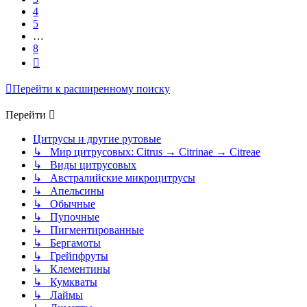
4
5
…
8
След.
Перейти к расширенному поиску
Перейти
Цитрусы и другие рутовые
↳ Мир цитрусовых: Citrus → Citrinae → Citreae
↳ Виды цитрусовых
↳ Австралийские микроцитрусы
↳ Апельсины
↳ Обычные
↳ Пупочные
↳ Пигментированные
↳ Бергамоты
↳ Грейпфруты
↳ Клементины
↳ Кумкваты
↳ Лаймы