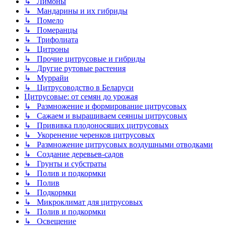
↳ Лимоны
↳ Мандарины и их гибриды
↳ Помело
↳ Померанцы
↳ Трифолиата
↳ Цитроны
↳ Прочие цитрусовые и гибриды
↳ Другие рутовые растения
↳ Муррайи
↳ Цитрусоводство в Беларуси
Цитрусовые: от семян до урожая
↳ Размножение и формирование цитрусовых
↳ Сажаем и выращиваем сеянцы цитрусовых
↳ Прививка плодоносящих цитрусовых
↳ Укоренение черенков цитрусовых
↳ Размножение цитрусовых воздушными отводками
↳ Создание деревьев-садов
↳ Грунты и субстраты
↳ Полив и подкормки
↳ Полив
↳ Подкормки
↳ Микроклимат для цитрусовых
↳ Полив и подкормки
↳ Освещение