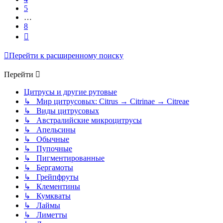
5
…
8
След.
Перейти к расширенному поиску
Перейти
Цитрусы и другие рутовые
↳ Мир цитрусовых: Citrus → Citrinae → Citreae
↳ Виды цитрусовых
↳ Австралийские микроцитрусы
↳ Апельсины
↳ Обычные
↳ Пупочные
↳ Пигментированные
↳ Бергамоты
↳ Грейпфруты
↳ Клементины
↳ Кумкваты
↳ Лаймы
↳ Лиметты