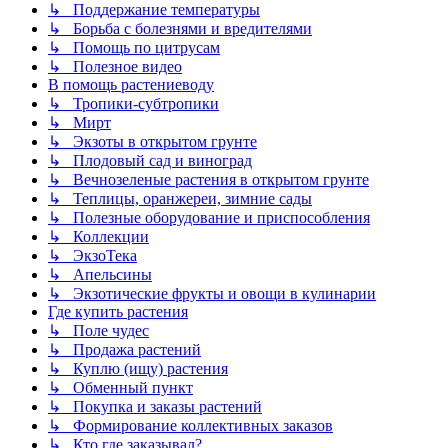
↳ Поддержание температуры
↳ Борьба с болезнями и вредителями
↳ Помощь по цитрусам
↳ Полезное видео
В помощь растениеводу
↳ Тропики-субтропики
↳ Мирт
↳ Экзоты в открытом грунте
↳ Плодовый сад и виноград
↳ Вечнозеленые растения в открытом грунте
↳ Теплицы, оранжереи, зимние сады
↳ Полезные оборудование и приспособления
↳ Коллекции
↳ ЭкзоТека
↳ Апельсины
↳ Экзотические фрукты и овощи в кулинарии
Где купить растения
↳ Поле чудес
↳ Продажа растений
↳ Куплю (ищу) растения
↳ Обменный пункт
↳ Покупка и заказы растений
↳ Формирование коллективных заказов
↳ Кто где заказывал?